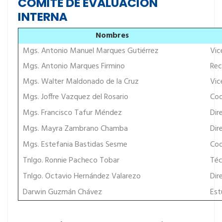
COMITÉ DE EVALUACIÓN
INTERNA
Nombres
Mgs. Antonio Manuel Marques Gutiérrez
Vice
Mgs. Antonio Marques Firmino
Rec
Mgs. Walter Maldonado de la Cruz
Vice
Mgs. Joffre Vazquez del Rosario
Coor
Mgs. Francisco Tafur Méndez
Dire
Mgs. Mayra Zambrano Chamba
Dire
Mgs. Estefania Bastidas Sesme
Coor
Tnlgo. Ronnie Pacheco Tobar
Téc
Tnlgo. Octavio Hernández Valarezo
Dire
Darwin Guzmán Chávez
Est