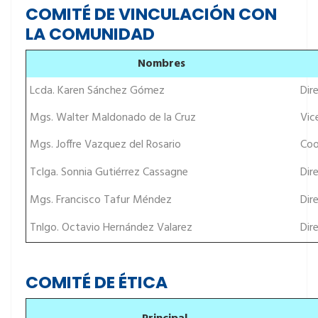
COMITÉ DE VINCULACIÓN CON
LA COMUNIDAD
Nombres
Lcda. Karen Sánchez Gómez
Dire
Mgs. Walter Maldonado de la Cruz
Vic
Mgs. Joffre Vazquez del Rosario
Coo
Tclga. Sonnia Gutiérrez Cassagne
Dire
Mgs. Francisco Tafur Méndez
Dire
Tnlgo. Octavio Hernández Valarez
Dire
COMITÉ DE ÉTICA