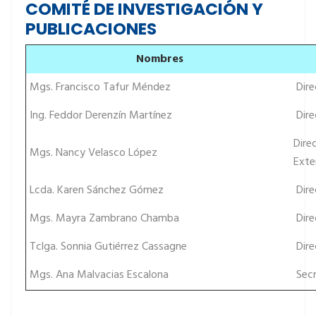
COMITÉ DE INVESTIGACIÓN Y
PUBLICACIONES
Nombres
Mgs. Francisco Tafur Méndez
Dire
Ing. Feddor Derenzín Martínez
Dire
Dire
Mgs. Nancy Velasco López
Exte
Lcda. Karen Sánchez Gómez
Dire
Mgs. Mayra Zambrano Chamba
Dire
Tclga. Sonnia Gutiérrez Cassagne
Dire
Mgs. Ana Malvacias Escalona
Secr