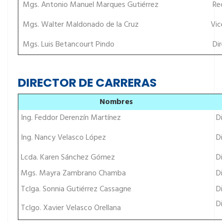
Mgs. Antonio Manuel Marques Gutiérrez
Rec
Mgs. Walter Maldonado de la Cruz
Vic
Mgs. Luis Betancourt Pindo
Dir
DIRECTOR DE CARRERAS
Nombres
Ing. Feddor Derenzín Martínez
Di
Ing. Nancy Velasco López
Di
Lcda. Karen Sánchez Gómez
Di
Mgs. Mayra Zambrano Chamba
Di
Tclga. Sonnia Gutiérrez Cassagne
Di
Di
Tclgo. Xavier Velasco Orellana