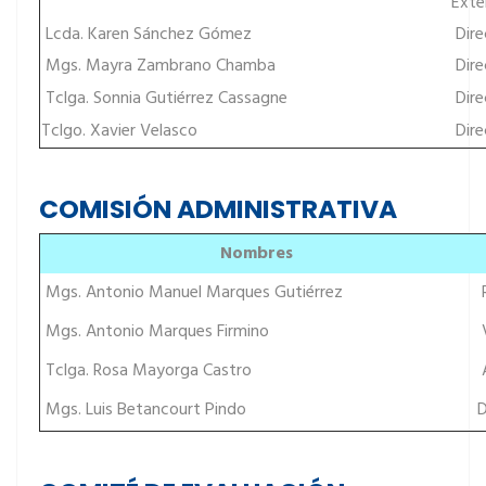
Exte
Lcda. Karen Sánchez Gómez
Dire
Mgs. Mayra Zambrano Chamba
Dire
Tclga. Sonnia Gutiérrez Cassagne
Dire
Tclgo. Xavier Velasco
Dire
COMISIÓN ADMINISTRATIVA
Nombres
Mgs. Antonio Manuel Marques Gutiérrez
R
Mgs. Antonio Marques Firmino
V
Tclga. Rosa Mayorga Castro
A
Mgs. Luis Betancourt Pindo
D