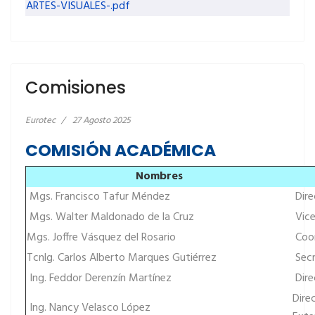
ARTES-VISUALES-.pdf
Comisiones
Eurotec
27 Agosto 2025
COMISIÓN ACADÉMICA
Nombres
Mgs. Francisco Tafur Méndez
Dire
Mgs. Walter Maldonado de la Cruz
Vice
Mgs. Joffre Vásquez del Rosario
Coor
Tcnlg. Carlos Alberto Marques Gutiérrez
Secr
Ing. Feddor Derenzín Martínez
Dire
Dire
Ing. Nancy Velasco López