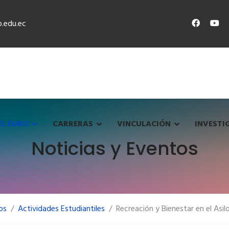
.edu.ec
EL EURO
CARRERAS
VINCULACIÓN
INVESTI
Noticias y Eventos
os
Actividades Estudiantiles
Recreación y Bienestar en el Asi