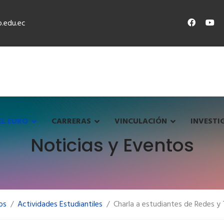
.edu.ec
EL EURO
CARRERAS
VINCULACIÓN
INVESTI
Noticias y Eventos
os
Actividades Estudiantiles
Charla a estudiantes de Redes y