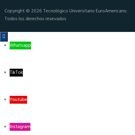
Copyright © 2026 Tecnológico Universitario EuroAmericano.
Todos los derechos resevados

Whatsapp
TikTok
Youtube
Instagram