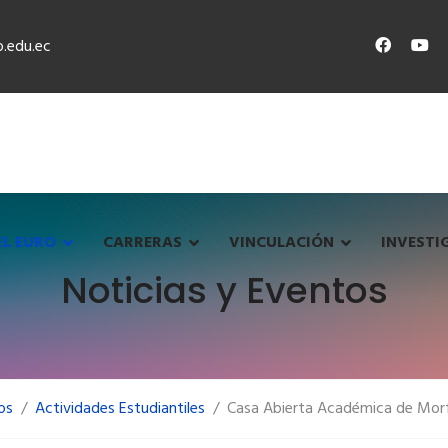
.edu.ec
EL EURO
CARRERAS
VINCULACIÓN
INVESTI
Noticias y Eventos
os
Actividades Estudiantiles
Casa Abierta Académica de Morfo