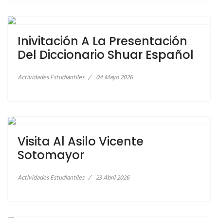
LEER MÁS… INIVITACIÓN A LA PRESENTACIÓN DEL
DICCIONARIO SHUAR ESPAÑOL
Inivitación A La Presentación
Del Diccionario Shuar Español
Actividades Estudiantiles
04 Mayo 2026
LEER MÁS… VISITA AL ASILO VICENTE
SOTOMAYOR
Visita Al Asilo Vicente
Sotomayor
Actividades Estudiantiles
23 Abril 2026
LEER MÁS… ENTREGA DE CERTIFICADOS A