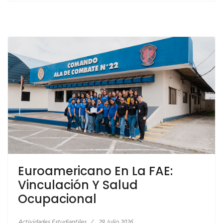
Euroamericano En La FAE:
LEER MÁS… CAPACITACIÓN EN PRIMEROS AUXILIOS
Vinculación Y Salud
EN LA FAE
Ocupacional
Actividades Estudiantiles
29 Julio 2026