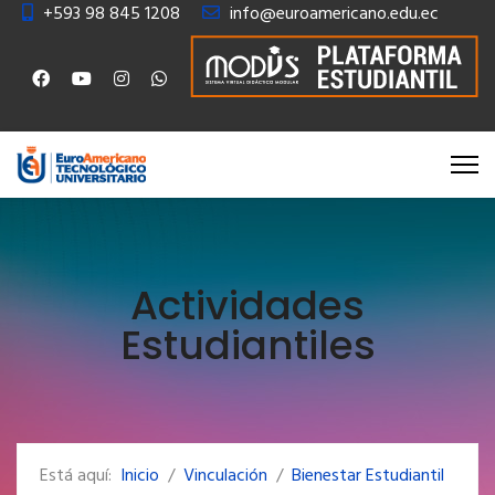
+593 98 845 1208
info@euroamericano.edu.ec
Actividades
Estudiantiles
Está aquí:
Inicio
Vinculación
Bienestar Estudiantil