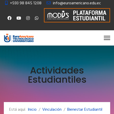
+593 98 845 1208
info@euroamericano.edu.ec
Actividades
Estudiantiles
Está aquí:
Inicio
Vinculación
Bienestar Estudiantil