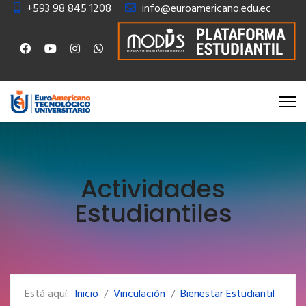
+593 98 845 1208
info@euroamericano.edu.ec
Actividades
Estudiantiles
Está aquí:
Inicio
Vinculación
Bienestar Estudiantil