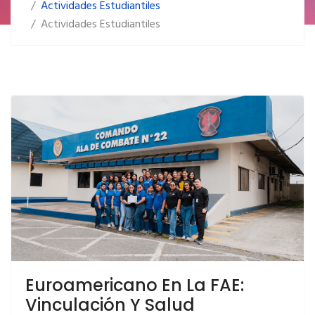
LEER MÁS… EUROAMERICANO EN LA FAE:
Actividades Estudiantiles
VINCULACIÓN Y SALUD OCUPACIONAL
Actividades Estudiantiles
Euroamericano En La FAE:
LEER MÁS… CAPACITACIÓN EN PRIMEROS AUXILIOS
Vinculación Y Salud
EN LA FAE