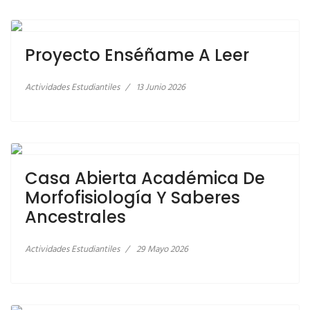
LEER MÁS… PROYECTO ENSÉÑAME A LEER
Proyecto Enséñame A Leer
Actividades Estudiantiles
13 Junio 2026
LEER MÁS… CASA ABIERTA ACADÉMICA DE
MORFOFISIOLOGÍA Y SABERES ANCESTRALES
Casa Abierta Académica De
Morfofisiología Y Saberes
Ancestrales
Actividades Estudiantiles
29 Mayo 2026
LEER MÁS… TALLER DE PRIMEROS AUXILIOS