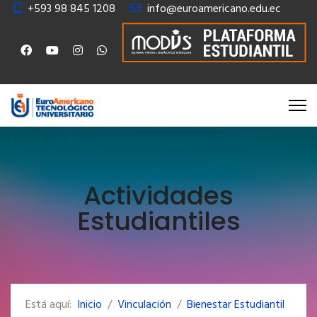
+593 98 845 1208
info@euroamericano.edu.ec
Actividades
Estudiantiles
Está aquí:
Inicio
Vinculación
Bienestar Estudiantil