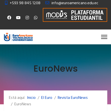
+593 98 845 1208
info@euroamericano.edu.ec
EuroNews
Está aquí:
Inicio
El Euro
Revista EuroNews
EuroNews