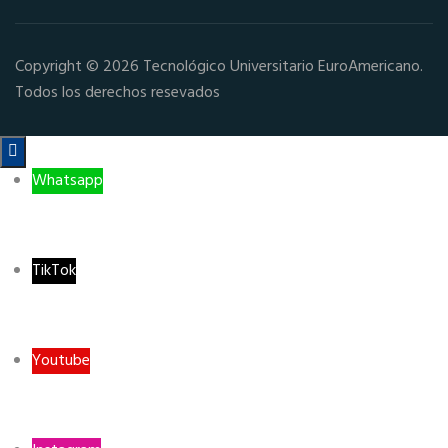
Copyright © 2026 Tecnológico Universitario EuroAmericano.
Todos los derechos resevados

Whatsapp
TikTok
Youtube