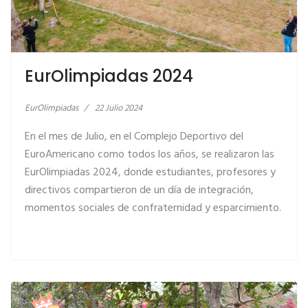
EurOlimpiadas 2024
EurOlimpiadas
22 Julio 2024
En el mes de Julio, en el Complejo Deportivo del
EuroAmericano como todos los años, se realizaron las
EurOlimpiadas 2024, donde estudiantes, profesores y
LEER MÁS… EUROLIMPIADAS 2022
directivos compartieron de un día de integración,
momentos sociales de confraternidad y esparcimiento.