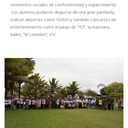
momentos sociales de confraternidad y esparcimiento.
Los alumnos pudieron degustar de una gran parrillada,
LEER MÁS… EUROLIMPIADAS 2018
realizar deportes como fútbol y también concursos de
entretenimiento como el juego de "40", la manzana,
bailes, "el comelón", etc.