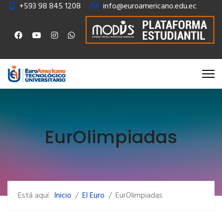
+593 98 845 1208
info@euroamericano.edu.ec
EurOlimpiadas
LEER MÁS… EUROLIMPIADAS 2025
Está aquí:
Inicio
El Euro
EurOlimpiadas