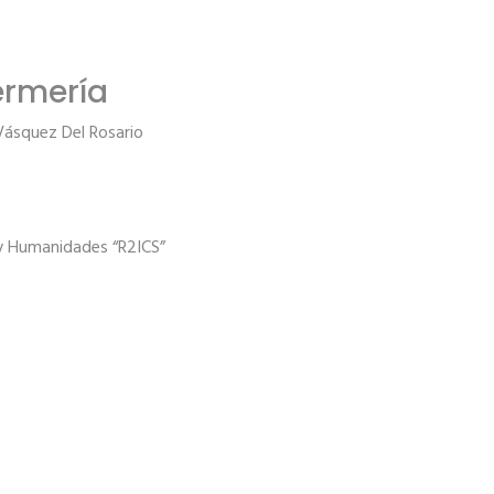
ermería
 Vásquez Del Rosario
 y Humanidades “R2ICS”