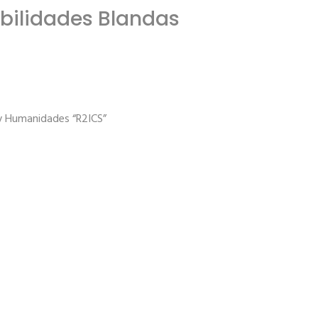
abilidades Blandas
 y Humanidades “R2ICS”