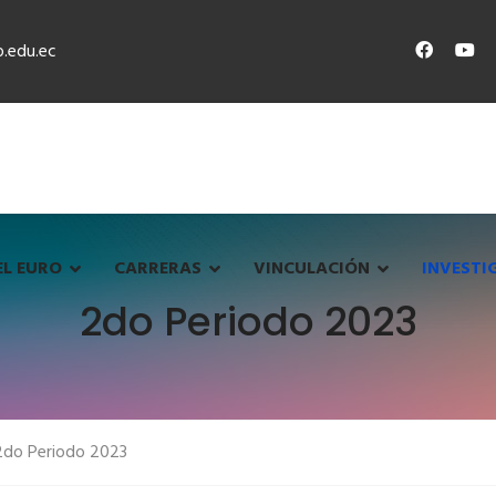
.edu.ec
EL EURO
CARRERAS
VINCULACIÓN
INVESTI
2do Periodo 2023
2do Periodo 2023