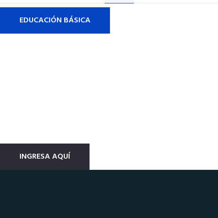
EDUCACIÓN BÁSICA
Plataforma De Estudios Diseñada Para
Ti...
Sistema Virtual Didáctivo Modular
INGRESA AQUÍ