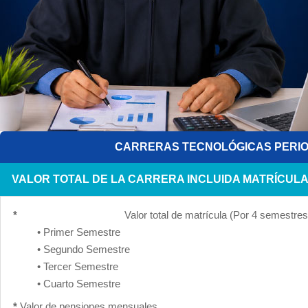
CARRERAS TECNOLÓGICAS PERIO
VALOR TOTAL DE LA CARRERA INCLUIDA MATRÍCUL
*
Valor total de matrícula (Por 4 semestres
• Primer Semestre
• Segundo Semestre
• Tercer Semestre
• Cuarto Semestre
*
Valor de pensiones mensuales