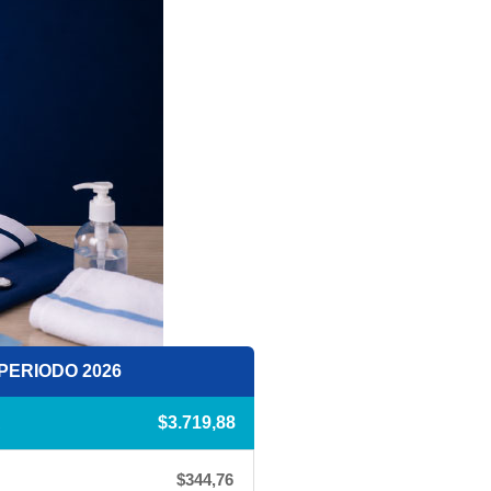
PERIODO 2026
A
$3.719,88
$344,76