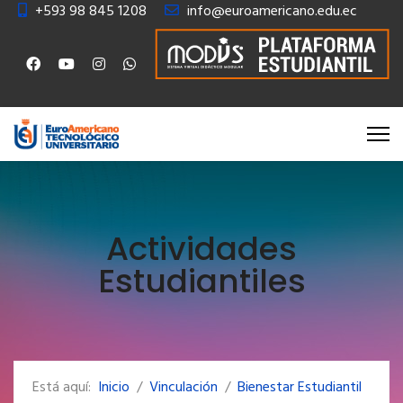
+593 98 845 1208
info@euroamericano.edu.ec
Actividades
Estudiantiles
Está aquí:
Inicio
Vinculación
Bienestar Estudiantil